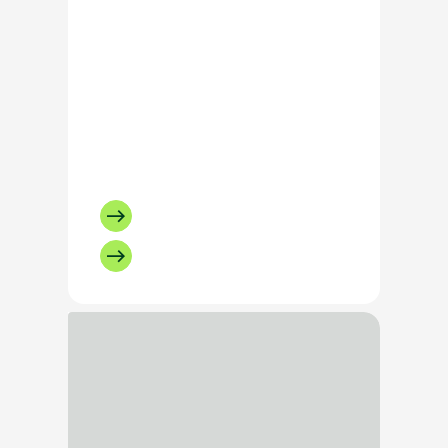
Neem contact op met
onze recruiter
Bel Marieke Keurntjes:
+31634620064
Of stuur een e-mail
Bezig met laden