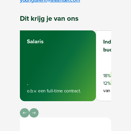
Dit krijg je van ons
Salaris
Individuee
budget
Full-time
18%
Part-time
12%
-
van je bruto ja
o.b.v. een full-time contract.