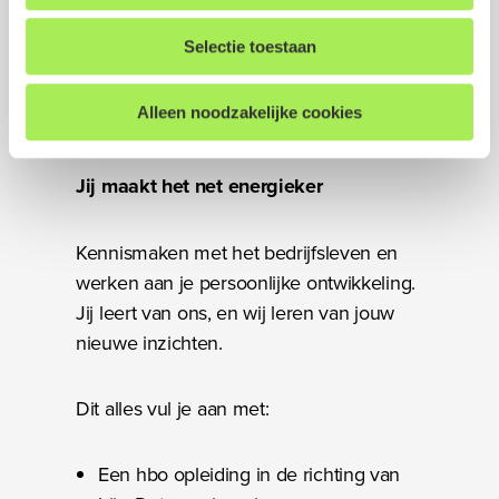
hebt u de mogelijkheid om uw gegeven toestemming te
master en een product owner. De sfeer is
allen tijde in te trekken. Dit kunt u doen door onderin op
Selectie toestaan
open, inhoudelijk gedreven en
elke pagina op "Cookievoorkeuren aanpassen" te klikken.
samenwerkingsgericht en er is altijd tijd
Alleen noodzakelijke cookies
voor een grapje.
We werken samen met
17 derden
die uw gegevens
kunnen ontvangen en verwerken.
Jij maakt het net energieker
Kennismaken met het bedrijfsleven en
werken aan je persoonlijke ontwikkeling.
Jij leert van ons, en wij leren van jouw
nieuwe inzichten.
Dit alles vul je aan met:
Een hbo opleiding in de richting van