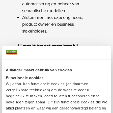
automatisering en beheer van
semantische modellen
Afstemmen met data engineers,
product owner en business
stakeholders.
Jij maakt het net completer bij
Alliander
Wist je dat Alliander bestaat uit
Alliander maakt gebruik van cookies
verschillende bedrijven die samen
Functionele cookies
werken aan een betrouwbaar en
Wij gebruiken functionele cookies (en daarmee
toekomstbestendig energienet? Met een
vergelijkbare technieken) om de website voor u
grote club vakmensen ontwikkelen en
begrijpelijk te maken, goed te laten functioneren en te
beheren we het energienet voor
beveiligen tegen spam. Dit zijn functionele cookies die we
miljoenen inwoners en ondernemers in
altijd plaatsen en waar wij een gerechtvaardigd belang bij