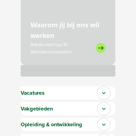
Waarom jij bij ons wil
werken
Bekijk onze top 10
arbeidsvoorwaarden
Bezig met laden
Vacatures
Sluit section-0
Vakgebieden
Sluit section-1
Opleiding & ontwikkeling
Sluit section-2