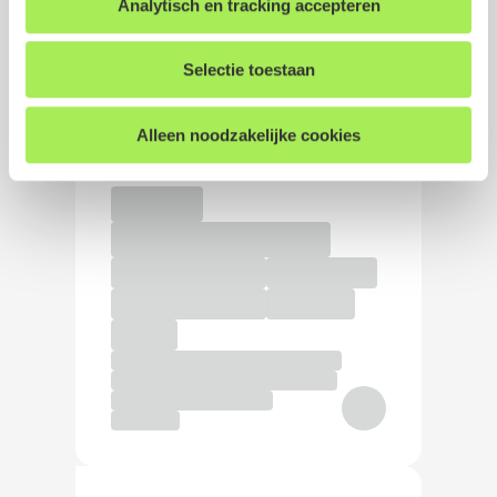
Analytisch en tracking accepteren
inzetten kun je vinden in ons
cookiestatement
. Tevens
Bezig met laden
hebt u de mogelijkheid om uw gegeven toestemming te
Bezig met laden
Bezig met laden
allen tijde in te trekken. Dit kunt u doen door onderin op
Selectie toestaan
Bezig met laden
Bezig met laden
elke pagina op "Cookievoorkeuren aanpassen" te klikken.
Bezig met laden
Alleen noodzakelijke cookies
We werken samen met
17 derden
die uw gegevens
kunnen ontvangen en verwerken.
Bezig met laden
Bezig met laden
Bezig met laden
Bezig met laden
Bezig met laden
Bezig met laden
Bezig met laden
Bezig met laden
Bezig met laden
Bezig met laden
Bezig met laden
Bezig met laden