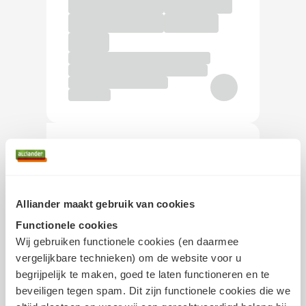
Bezig met laden
Bezig met laden
Bezig met laden
Bezig met laden
Bezig met laden
Bezig met laden
Bezig met laden
Bezig met laden
Bezig met laden
Bezig met laden
Bezig met laden
Bezig met laden
Bezig met laden
Bezig met laden
Alliander maakt gebruik van cookies
Bezig met laden
Bezig met laden
Functionele cookies
Bezig met laden
Wij gebruiken functionele cookies (en daarmee
Bezig met laden
vergelijkbare technieken) om de website voor u
Bezig met laden
Bezig met laden
begrijpelijk te maken, goed te laten functioneren en te
Bezig met laden
Bezig met laden
beveiligen tegen spam. Dit zijn functionele cookies die we