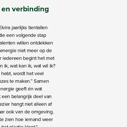
 en verbinding
lvira jaarlijks tientallen
die een volgende stap
talenten willen ontdekken
energie niet meer op de
oor iedereen begint het met
 ik, wat kan ik, wat wil ik?
 hebt, wordt het veel
uzes te maken.” Samen
nergie geeft én wat
t een belangrijk deel van
zier hangt niet alleen af
aar ook van de omgeving.
 te zien hoe iemand weer
 het plaatje klopt.”