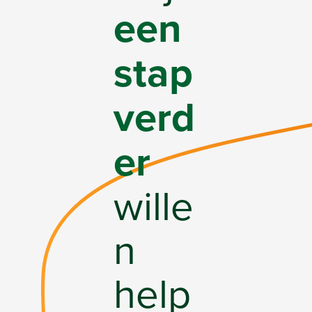
een
stap
verd
er
wille
n
help