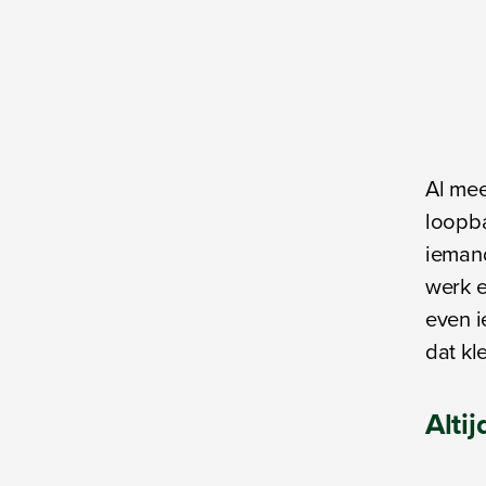
Al mee
loopba
iemand
werk 
even i
dat kl
Alti