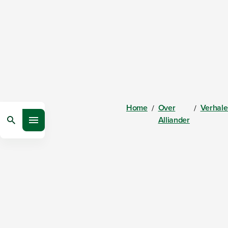
Home
Over
Verhal
/
/
Alliander
Zoeken
Open menu