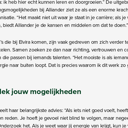
: ik heb hier echt kunnen leren en doorgroeien.” De uitgeb
ngsmogelijkheden bij Alliander ziet ze als een enorme krach
isatie. “Het maakt niet uit waar je staat in je carrière; als je 
, biedt Alliander je de kansen en middelen om dat te doen.
’s die bij Elvira komen, zijn vaak gedreven om zich verder t
elen. Samen zoeken ze dan naar richting, vertrouwen en c
 die passen bij iemands talenten. “Het mooiste is als iema
rgie naar buiten loopt. Dat is precies waarom ik dit werk zo
ek jouw mogelijkheden
eelt haar belangrijkste advies: “Als iets niet goed voelt, heeft
een reden. Je hoeft je gevoel niet blind te volgen, maar nege
Onderzoek het. Als je weet waar jij energie van krijgt, kun je