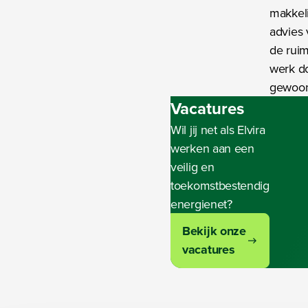
makkeli
advies 
de ruim
werk do
gewoon
Vacatures
Wil jij net als Elvira
werken aan een
veilig en
toekomstbestendig
energienet?
Bekijk onze
vacatures