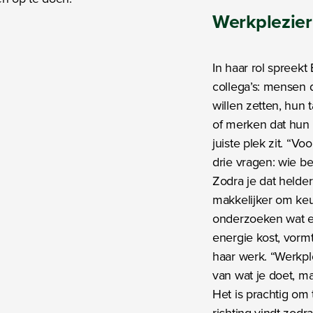
Werkplezier
In haar rol spreekt E
collega’s: mensen 
willen zetten, hun 
of merken dat hun 
juiste plek zit. “V
drie vragen: wie ben
Zodra je dat helder
makkelijker om ke
onderzoeken wat e
energie kost, vorm
haar werk. “Werkple
van wat je doet, m
Het is prachtig om
richting vindt zodra