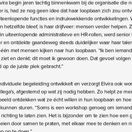
vira begin jaren tachtig binnenkwam bij de organisatie die 
er is, had ze nog geen idee dat haar loopbaan zich zou on
iteenlopende functies en indrukwekkende ontwikkelingen. W
en hetzelfde bleef, is haar drijfveer: mensen verder helpen. 
in uiteenlopende administratieve en HR-rollen, werd senior
r en ontdekte gaandeweg steeds duidelijker waar haar talent
-één met mensen kijken naar hun loopbaan. “Ik ben iemand
ziet en denkt: dit moet ik gewoon doen. Dat gevoel volgen
jd op de juiste plek gebracht.”
ndividuele begeleiding ontwikkelt en verzorgt Elvira ook w
llega’s, afgestemd op wat zij nodig hebben. Zo helpt ze m
beeld ontdekken wat ze écht willen in hun loopbaan en hoe
 kunnen sturen. “Soms is een workshop genoeg om ieman
richting te laten zien. Het is bijzonder om te zien hoe een 
oeien door samen te praten, met elkaar mee te denken en 
en op te doen.”