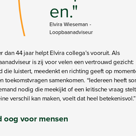
en."
Elvira Wieseman
-
Loopbaanadviseur
r dan 44 jaar helpt Elvira collega’s vooruit. Als
anadviseur is zij voor velen een vertrouwd gezicht:
 die luistert, meedenkt en richting geeft op moment
en toekomstvragen samenkomen. “Iedereen heeft s
emand nodig die meekijkt of een kritische vraag stelt.
eine verschil kan maken, voelt dat heel betekenisvol.”
jd oog voor mensen