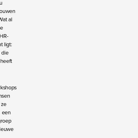
nu
tvouwen
at al
Ze
 HR-
 ligt:
 die
 heeft
orkshops
ensen
 ze
d een
groep
nieuwe