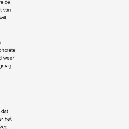
reide
t van
wilt
”
e
oncrete
nd weer
 graag
 dat
er het
 veel