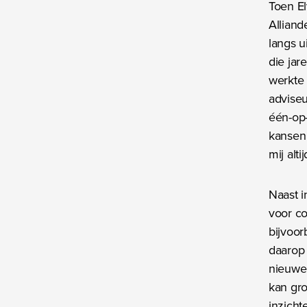
Toen El
Alliand
langs u
die jar
werkte 
adviseu
één-op
kansen 
mij alti
Naast i
voor co
bijvoor
daarop
nieuwe 
kan gr
inzicht