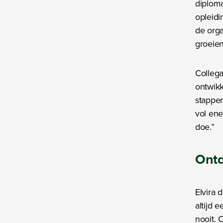
diploma
opleidi
de organ
groeien
Collega
ontwikk
stappen
vol ene
doe.”
Ontd
Elvira d
altijd 
nooit. 