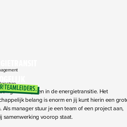
GIETRANSIT
OGELIJK
derschap
R
TEAMLEIDERS.
ten grote stappen in de energietransitie. Het
happelijk belang is enorm en jij kunt hierin een grot
. Als manager stuur je een team of een project aan,
j samenwerking voorop staat.