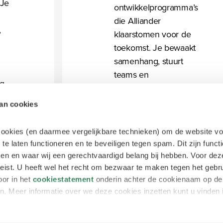
 Je
ontwikkelprogramma’s
die Alliander
,
klaarstomen voor de
toekomst. Je bewaakt
samenhang, stuurt
teams en
ig
stakeholders en
er
maakt strategische
van cookies
en.
keuzes die impact
hebben op het hele
 cookies (en daarmee vergelijkbare technieken) om de website vo
energienet. Zo help je
 te laten functioneren en te beveiligen tegen spam. Dit zijn funct
Nederland vooruit in
tsen en waar wij een gerechtvaardigd belang bij hebben. Voor dez
de energietransitie.
ist. U heeft wel het recht om bezwaar te maken tegen het gebr
in
oor in het
cookiestatement
onderin achter de cookienaam op de 
n
n. Meer informatie over we deze cookies inzetten kunt u vinden 
n