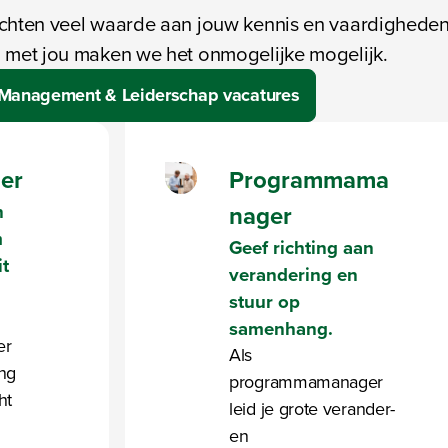
hten veel waarde aan jouw kennis en vaardigheden
met jou maken we het onmogelijke mogelijk.
 Management & Leiderschap vacatures
er
Programmama
n
nager
m
Geef richting aan
it
verandering en
stuur op
samenhang.
er
Als
ing
programmamanager
ht
leid je grote verander-
en