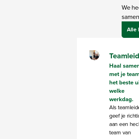
We hec
samen 
Alle
Teamleid
Haal same
met je tea
het beste u
welke
werkdag.
Als teamleid
geef je richt
aan een hec
team van