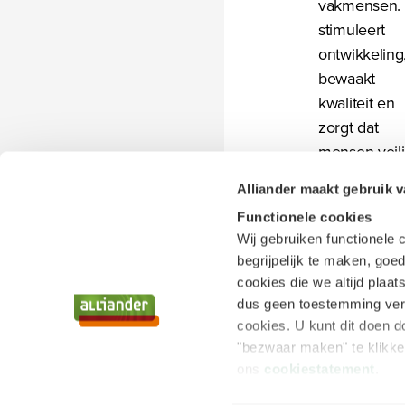
vakmensen.
stimuleert
ontwikkeling
bewaakt
kwaliteit en
zorgt dat
mensen veil
en met plezi
Alliander maakt gebruik 
hun werk do
Functionele cookies
Jij brengt
Wij gebruiken functionele
structuur,
begrijpelijk te maken, goed
motiveert en
cookies die we altijd plaa
creëert een
dus geen toestemming vere
cultuur waar
cookies. U kunt dit doen d
iedereen ka
"bezwaar maken" te klikke
groeien — e
ons
cookiestatement
.
waarin we