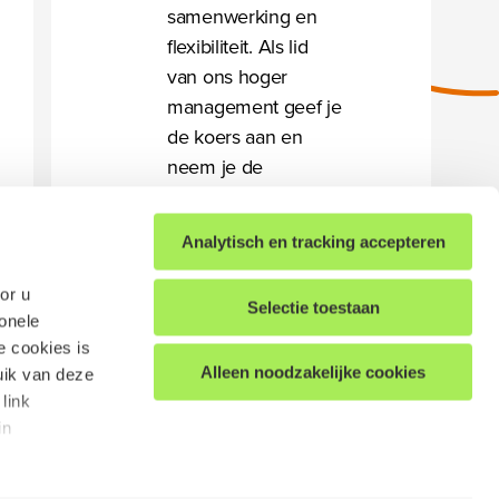
samenwerking en
flexibiliteit. Als lid
van ons hoger
management geef je
de koers aan en
neem je de
organisatie mee in
marktbewegingen.
Analytisch en tracking accepteren
Bovendien geef je
jouw
or u
Selectie toestaan
managementteam
ionele
ook de
e cookies is
Alleen noodzakelijke cookies
verantwoordelijkheid
uik van deze
link
om zich te bewijzen
in
en verder te
ontwikkelen.