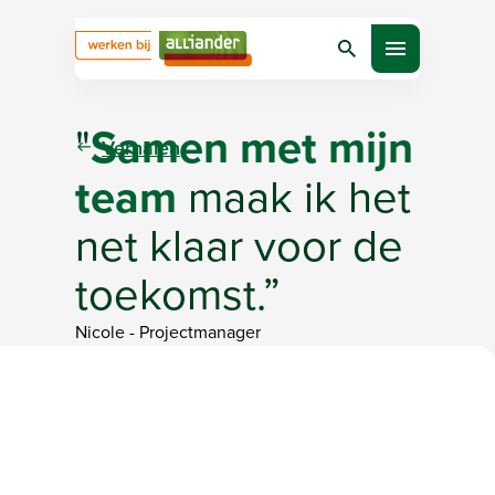
Zoeken
Open menu
"
Samen met mijn
Verhalen
team
maak ik het
net klaar voor de
toekomst.”
Nicole
-
Projectmanager
Bezig met laden