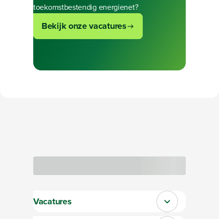
toekomstbestendig energienet?
Bekijk onze vacatures
Bezig met laden
Vacatures
Sluit section-0