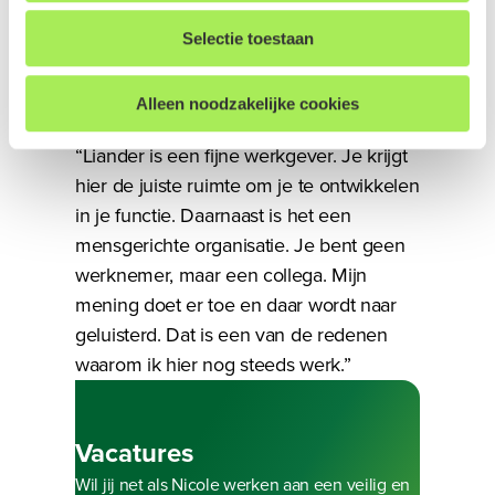
meer impact maken?”
hebt u de mogelijkheid om uw gegeven toestemming te
allen tijde in te trekken. Dit kunt u doen door onderin op
Bekijk de video
Bezig met laden
Geen werknemer, maar
Selectie toestaan
elke pagina op "Cookievoorkeuren aanpassen" te klikken.
een collega
Alleen noodzakelijke cookies
We werken samen met
17 derden
die uw gegevens
“Liander is een fijne werkgever. Je krijgt
kunnen ontvangen en verwerken.
hier de juiste ruimte om je te ontwikkelen
in je functie. Daarnaast is het een
mensgerichte organisatie. Je bent geen
werknemer, maar een collega. Mijn
mening doet er toe en daar wordt naar
geluisterd. Dat is een van de redenen
waarom ik hier nog steeds werk.”
Bezig met laden
Vacatures
Wil jij net als Nicole werken aan een veilig en