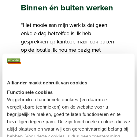
Binnen én buiten werken
“Het mooie aan mijn werk is dat geen
enkele dag hetzelfde is. Ik heb
gesprekken op kantoor, maar ook buiten
op de locatie. Ik hou me bezig met
projecten voorbereiden, maak
planningen, los problemen op en bekijk
hoe de uitvoering verloopt. Ik hou het
project in de gaten tot het uiteindelijk
Alliander maakt gebruik van cookies
wordt opgeleverd. En daarna evalueer ik
Functionele cookies
samen met de betrokken partijen hoe
Wij gebruiken functionele cookies (en daarmee
het is gegaan.”
vergelijkbare technieken) om de website voor u
begrijpelijk te maken, goed te laten functioneren en te
beveiligen tegen spam. Dit zijn functionele cookies die we
Bezig met laden
Werken aan het
altijd plaatsen en waar wij een gerechtvaardigd belang bij
hebben. Voor deze cookies is dus geen toestemming