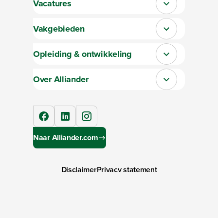
Vacatures
Sluit section-0
Vakgebieden
Sluit section-1
Opleiding & ontwikkeling
Sluit section-2
Over Alliander
Sluit section-3
facebook
linkedIn
instagram
Naar Alliander.com
Disclaimer
Privacy statement
Toegankelijkheid
Cookies
Copyright ©
2026
Alliander