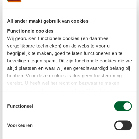
Alliander maakt gebruik van cookies
De inhoud van het
Functionele cookies
traject is zo
Wij gebruiken functionele cookies (en daarmee
interessant dat leren
vergelijkbare technieken) om de website voor u
weer leuk wordt.
begrijpelijk te maken, goed te laten functioneren en te
beveiligen tegen spam. Dit zijn functionele cookies die we
altijd plaatsen en waar wij een gerechtvaardigd belang bij
Roy Sijmens
• Uitvoerder
hebben. Voor deze cookies is dus geen toestemming
Het ontwikkeltraject
vereist. U heeft wel het recht om bezwaar te maken
tegen het gebruik van deze cookies. U kunt dit doen door
“De eerste 10 weken word je door
in het
cookiestatement
onderin achter de cookienaam op
Toestemmingsselectie
de link "bezwaar maken" te klikken. Meer informatie over
docenten geleidelijk opgeleid tot
Functioneel
we deze cookies inzetten kunt u vinden in
uitvoerder. Gelukkig samen met een
ons
cookiestatement
.
groepje, zodat je het ‘terug-naar-de-
Voorkeuren
schoolbanken-gevoel’ met elkaar kunt
Tracking & Analytische cookies