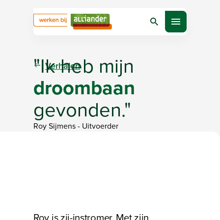
Zoeken
Open menu
"Ik heb mijn
Verhalen
droombaan
gevonden."
Roy Sijmens
-
Uitvoerder
Bezig met laden
Roy is zij-instromer. Met zijn