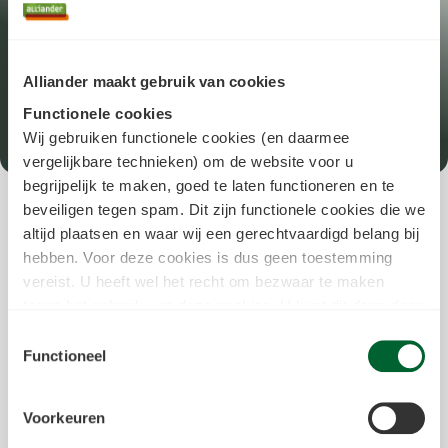
Alliander maakt gebruik van cookies
Functionele cookies
Screening
Wij gebruiken functionele cookies (en daarmee
vergelijkbare technieken) om de website voor u
Home
begrijpelijk te maken, goed te laten functioneren en te
Om jouw start zo succesvol
beveiligen tegen spam. Dit zijn functionele cookies die we
mogelijk te maken, screenen wij alle
altijd plaatsen en waar wij een gerechtvaardigd belang bij
sollicitanten. Zo weten we zeker dat
hebben. Voor deze cookies is dus geen toestemming
vereist. U heeft wel het recht om bezwaar te maken
we op alle fronten een match zijn.
tegen het gebruik van deze cookies. U kunt dit doen door
Dat is prettig voor jou én voor ons.
in het
cookiestatement
onderin achter de cookienaam op
Toestemmingsselectie
Hoe zo’n screening er precies
de link "bezwaar maken" te klikken. Meer informatie over
Functioneel
uitziet, verschilt per vacature.
we deze cookies inzetten kunt u vinden in
ons
cookiestatement
.
Hieronder lees je welke onderdelen
Voorkeuren
je eventueel kan verwachten.