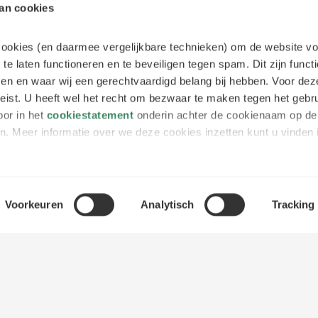
van cookies
 cookies (en daarmee vergelijkbare technieken) om de website vo
 te laten functioneren en te beveiligen tegen spam. Dit zijn funct
tsen en waar wij een gerechtvaardigd belang bij hebben. Voor dez
ist. U heeft wel het recht om bezwaar te maken tegen het gebr
oor in het
cookiestatement
onderin achter de cookienaam op de 
 laden
n. Meer informatie over we deze cookies inzetten kunt u vinden 
Vacatures
Sluit section-0
Vakgebieden
Sluit section-1
cookies
Disc
 partners informatie over u verzamelen waarbij uw internetgedr
Priv
Opleiding &
Voorkeuren
Analytisch
Tracking
k ook buiten onze website aan de hand van unieke identificator
stat
Sluit section-2
ontwikkeling
persoonlijke profiel op. Hiermee passen wij onze website aan o
Toeg
Over
 zo gerichte advertenties laten zien op basis van uw recente in
Coo
Sluit section-3
Alliander
xacte gegevens, partners en doelen waarvoor wij cookies inzette
Naar
ement
. Tevens hebt u de mogelijkheid om uw gegeven toestemmin
ebook
linkedIn
instagram
Alliander.com
unt u doen door onderin op elke pagina op "Cookievoorkeuren aanp