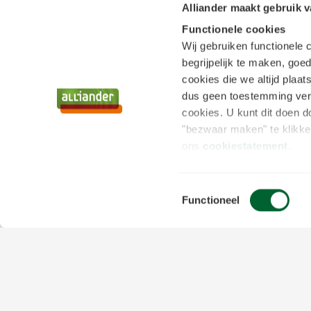
Alliander maakt gebruik 
Functionele cookies
Wij gebruiken functionele
begrijpelijk te maken, goed
cookies die we altijd plaa
dus geen toestemming vere
cookies. U kunt dit doen d
Bezig met
"bezwaar maken" te klikke
ons
cookiestatement
.
Tracking & Analytische 
Toestemmingsselectie
Tevens kunnen wij en onze
Functioneel
gevolgd binnen, en mogelij
IP-adres. Wij bouwen een 
voorkeuren. Ook kunnen we
Meer informatie over de e
vinden in ons
cookiestat
fac
tijde in te trekken. Dit k