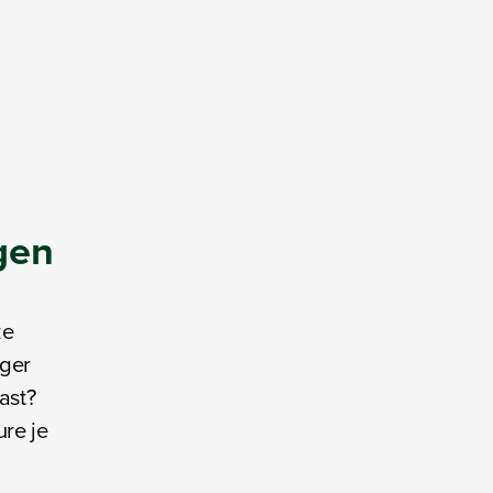
gen
ze
nger
ast?
re je