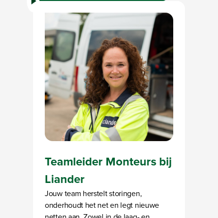
Bekijk de video
Bezig met laden
Teamleider Monteurs bij
Liander
Jouw team herstelt storingen,
onderhoudt het net en legt nieuwe
netten aan. Zowel in de laag- en