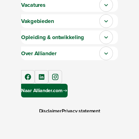
Vacatures
Sluit section-0
Vakgebieden
Sluit section-1
Opleiding & ontwikkeling
Sluit section-2
Over Alliander
Sluit section-3
facebook
linkedIn
instagram
Naar Alliander.com
Disclaimer
Privacy statement
Toegankelijkheid
Cookies
Copyright ©
2026
Alliander