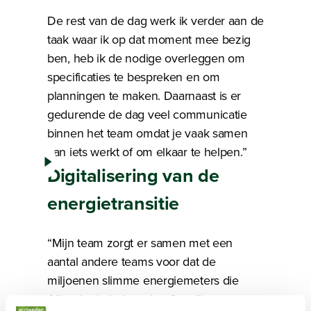
De rest van de dag werk ik verder aan de
taak waar ik op dat moment mee bezig
ben, heb ik de nodige overleggen om
specificaties te bespreken en om
planningen te maken. Daarnaast is er
gedurende de dag veel communicatie
binnen het team omdat je vaak samen
aan iets werkt of om elkaar te helpen.”
Bekijk de video
Bezig met laden
Digitalisering van de
energietransitie
“Mijn team zorgt er samen met een
aantal andere teams voor dat de
miljoenen slimme energiemeters die
Alliander in beheer heeft, veilig en