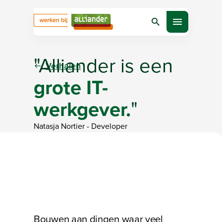
Zoeken
Open menu
"Alliander is een
Verhalen
grote IT-
werkgever.
"
Natasja Nortier
-
Developer
Bezig met laden
Bouwen aan dingen waar veel