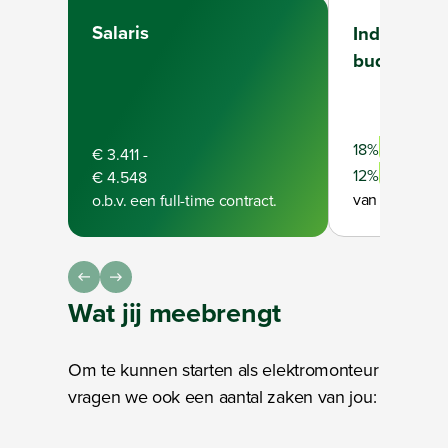
Salaris
Individuee
budget
Full-time
18%
€ 3.411
-
Part-time
12%
€ 4.548
van je bruto ja
o.b.v. een full-time contract.
Wat jij
meebrengt
Om te kunnen starten als elektromonteur
vragen we ook een aantal zaken van jou: