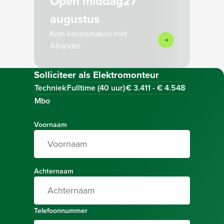
Open middag
27
augustus
Kom kennismaken met
Alliander
Solliciteer als
Elektromonteur
Techniek
Fulltime (40 uur)
€ 3.411 - € 4.548
Mbo
Voornaam
Achternaam
Telefoonnummer