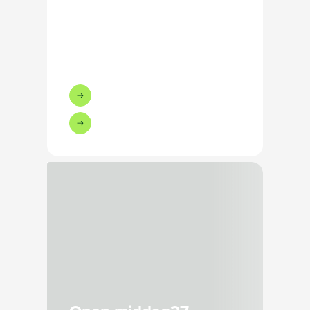
Heb je een vraag
over
deze vacature?
Bel Enrico van Wessel:
+31641720819
Of stuur een e-mail
Bezig met laden