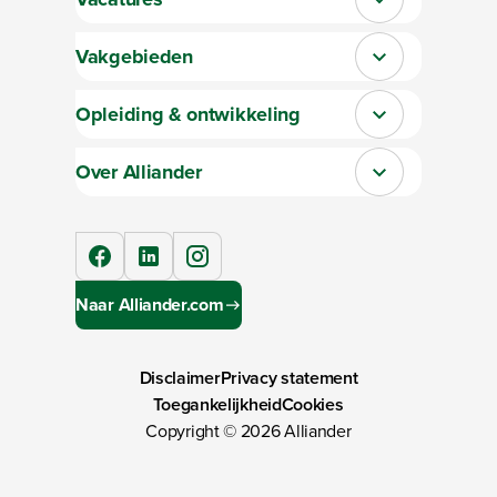
Sluit section-0
Vakgebieden
Sluit section-1
Opleiding & ontwikkeling
Sluit section-2
Over Alliander
Sluit section-3
facebook
linkedIn
instagram
Naar Alliander.com
Disclaimer
Privacy statement
Toegankelijkheid
Cookies
Copyright ©
2026
Alliander