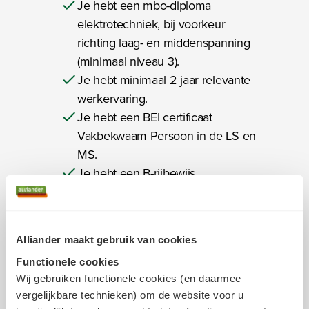
Je hebt een mbo-diploma
elektrotechniek, bij voorkeur
richting laag- en middenspanning
(minimaal niveau 3).
Je hebt minimaal 2 jaar relevante
werkervaring.
Je hebt een BEI certificaat
Vakbekwaam Persoon in de LS en
MS.
Je hebt een B-rijbewijs
Geldt dit voor jou?
Solliciteer dan nu
Alliander maakt gebruik van cookies
Functionele cookies
Jouw ideale pakket
Wij gebruiken functionele cookies (en daarmee
arbeidsvoorwaarden
vergelijkbare technieken) om de website voor u
Je gewenste salaris