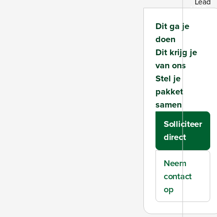
Lead
HBO
Dit ga je
doen
Dit krijg je
van ons
Stel je
pakket
samen
Solliciteer
direct
Neem
contact
op