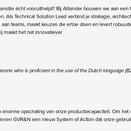
etransitie écht vooruithelpt? Bij Alliander bouwen we aan ee
. Als Technical Solution Lead verbind je strategie, architec
g aan teams, maakt keuzes die ertoe doen en levert robuust
ij maakt het net innovatiever
meone who is proficient in the use of the Dutch language (B2
n enorme opschaling van onze productiecapaciteit. Om het 
binnen GVR&N een nieuw System of Action dat onze gebruik