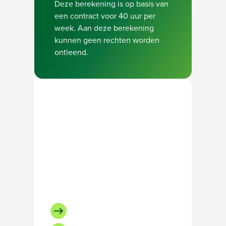
Deze berekening is op basis van
een contract voor 40 uur per
week. Aan deze berekening
kunnen geen rechten worden
ontleend.
Neem contact op met
onze recruiter
Bel Iliass Achatibi:
+31619585360