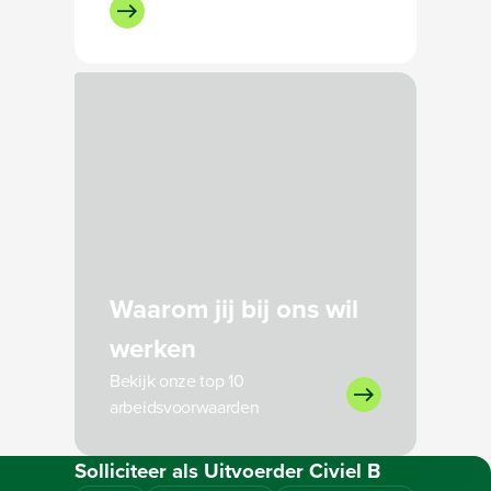
Of stuur een e-mail
Bezig met laden
Waarom jij bij ons wil
werken
Bekijk onze top 10
arbeidsvoorwaarden
Solliciteer als
Uitvoerder Civiel B