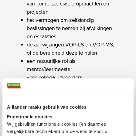
van complexe civiele opdrachten en
projecten
het vermogen om zelfstandig
beslissingen te nemen bij afwijkingen
en escalaties
de aanwijzingen VOP‑LS en VOP‑MS,
of de bereidheid deze te halen
een natuurlijke rol als
mentor/leermeester
voor collega‑uitvoerders
Klantgerichtheid is voor jou
vanzelfsprekend. Je begrijpt dat alles
wat we doen uiteindelijk impact heeft
Alliander maakt gebruik van cookies
op onze klanten, en je handelt daar
Functionele cookies
ook naar.
Wij gebruiken functionele cookies (en daarmee
vergelijkbare technieken) om de website voor u