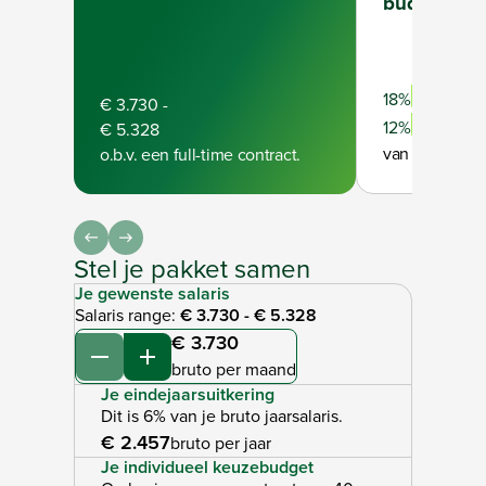
budget
Full-time
18%
€ 3.730
-
Part-time
12%
€ 5.328
van je bruto ja
o.b.v. een full-time contract.
Stel je pakket samen
Je gewenste salaris
Salaris range:
€ 3.730
-
€ 5.328
€ 3.730
Verminderen
Verhogen
bruto per maand
Je eindejaarsuitkering
Dit is 6% van je bruto jaarsalaris.
€ 2.457
bruto per jaar
Je individueel keuzebudget