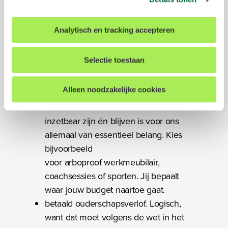
internetgedrag. Meer informatie over de exacte
past.
gegevens, partners en doelen waarvoor wij cookies
een eindejaarsuitkering in december
Analytisch en tracking accepteren
inzetten kun je vinden in ons
cookiestatement
. Tevens
van 6% van de uitbetaalde
hebt u de mogelijkheid om uw gegeven toestemming te
maandsalarissen in het huidige
allen tijde in te trekken. Dit kunt u doen door onderin op
Selectie toestaan
kalenderjaar.
elke pagina op "Cookievoorkeuren aanpassen" te klikken.
Elk jaar een DI-budget van € 700,-
Alleen noodzakelijke cookies
voor jou duurzame
inzetbaarheid. Want duurzaam
We werken samen met
17 derden
die uw gegevens
kunnen ontvangen en verwerken.
inzetbaar zijn én blijven is voor ons
allemaal van essentieel belang. Kies
bijvoorbeeld
voor arboproof werkmeubilair,
coachsessies of sporten. Jij bepaalt
waar jouw budget naartoe gaat.
betaald ouderschapsverlof. Logisch,
want dat moet volgens de wet in het