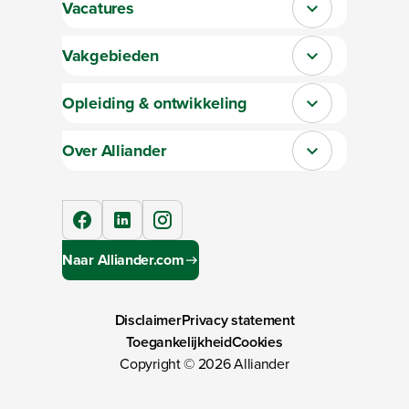
Vacatures
Sluit section-0
Vakgebieden
Sluit section-1
Opleiding & ontwikkeling
Sluit section-2
Over Alliander
Sluit section-3
facebook
linkedIn
instagram
Naar Alliander.com
Disclaimer
Privacy statement
Toegankelijkheid
Cookies
Copyright ©
2026
Alliander