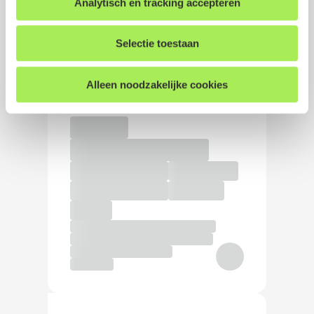
Analytisch en tracking accepteren
inzetten kun je vinden in ons
cookiestatement
. Tevens
Bezig met laden
hebt u de mogelijkheid om uw gegeven toestemming te
Bezig met laden
Bezig met laden
allen tijde in te trekken. Dit kunt u doen door onderin op
Selectie toestaan
Bezig met laden
Bezig met laden
elke pagina op "Cookievoorkeuren aanpassen" te klikken.
Bezig met laden
Alleen noodzakelijke cookies
We werken samen met
17 derden
die uw gegevens
kunnen ontvangen en verwerken.
Bezig met laden
Bezig met laden
Bezig met laden
Bezig met laden
Bezig met laden
Bezig met laden
Bezig met laden
Bezig met laden
Bezig met laden
Bezig met laden
Bezig met laden
Bezig met laden