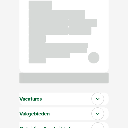
Bezig met laden
Bezig met laden
Bezig met laden
Bezig met laden
Bezig met laden
Bezig met laden
Bezig met laden
Bezig met laden
Bezig met laden
Bezig met laden
Bezig met laden
Bezig met laden
Bezig met laden
Vacatures
Sluit section-0
Vakgebieden
Sluit section-1