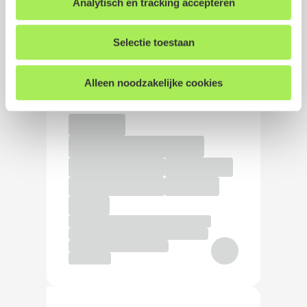
Analytisch en tracking accepteren
inzetten kun je vinden in ons
cookiestatement
. Tevens
Bezig met laden
hebt u de mogelijkheid om uw gegeven toestemming te
Bezig met laden
Bezig met laden
allen tijde in te trekken. Dit kunt u doen door onderin op
Selectie toestaan
Bezig met laden
Bezig met laden
elke pagina op "Cookievoorkeuren aanpassen" te klikken.
Bezig met laden
Alleen noodzakelijke cookies
We werken samen met
17 derden
die uw gegevens
kunnen ontvangen en verwerken.
Bezig met laden
Bezig met laden
Bezig met laden
Bezig met laden
Bezig met laden
Bezig met laden
Bezig met laden
Bezig met laden
Bezig met laden
Bezig met laden
Bezig met laden
Bezig met laden