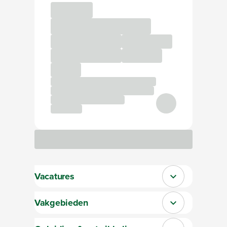
Bezig met laden
Bezig met laden
Bezig met laden
Bezig met laden
Bezig met laden
Bezig met laden
Bezig met laden
Bezig met laden
Bezig met laden
Bezig met laden
Bezig met laden
Bezig met laden
Bezig met laden
Vacatures
Sluit section-0
Vakgebieden
Sluit section-1