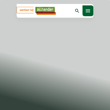
Bezig met laden
Zoeken
Open menu