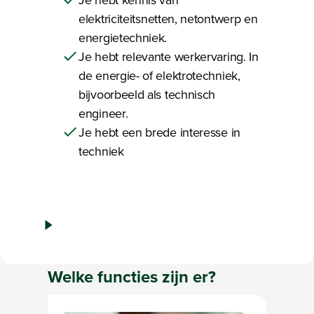
Je hebt kennis van
elektriciteitsnetten, netontwerp en
energietechniek.
Je hebt relevante werkervaring. In
de energie- of elektrotechniek,
bijvoorbeeld als technisch
engineer.
Je hebt een brede interesse in
techniek
Play video
Bezig met laden
Welke
functies
zijn er?