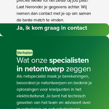
precies welke rol het beste bij jou past?
Laat hieronder je gegevens achter. Wij
nemen dan contact met je op om samen
de beste match te vinden.
Ja,
ik kom graag in contact
Verhalen
Wat onze
specialisten
in
netontwerp
zeggen
Als netspecialist maak je berekeningen,
beoordeel je netontwerpen en bedenk je
oplossingen voor knelpunten in het
"Als netarchitect ben je van begin
"Juist dat puzzelen naar de beste
"Zonder mij krijgen nieuwe klanten
elektriciteitsnet. Je bent het technisch
tot eind betrokken."
oplossing vind ik superleuk."
geen aansluiting."
geweten van het team en adviseert over
Sharif Moursi
Rianne Vreman
Rosianti Kasanpawiro