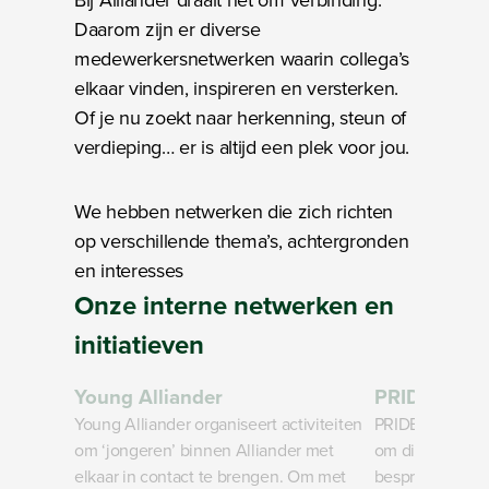
Bij Alliander draait het om verbinding.
Daarom zijn er diverse
medewerkersnetwerken waarin collega’s
elkaar vinden, inspireren en versterken.
Of je nu zoekt naar herkenning, steun of
verdieping… er is altijd een plek voor jou.
We hebben netwerken die zich richten
op verschillende thema’s, achtergronden
en interesses
Onze
interne netwerken en
initiatieven
Bezig met laden
Bezig met lade
Young Alliander
PRIDE
Young Alliander organiseert activiteiten
PRIDE is opger
om ‘jongeren’ binnen Alliander met
om diversiteit 
elkaar in contact te brengen. Om met
bespreekbaar e