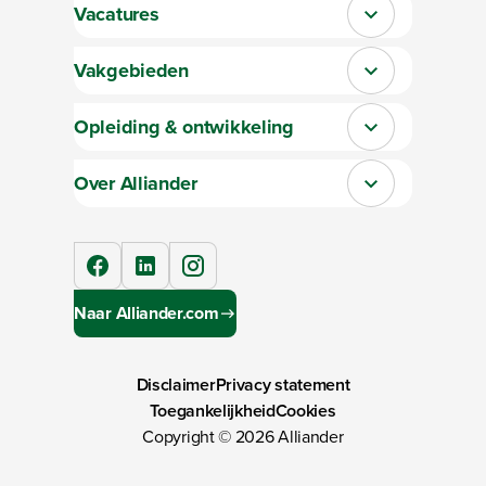
Vacatures
Sluit section-0
Vakgebieden
Sluit section-1
Opleiding & ontwikkeling
Sluit section-2
Over Alliander
Sluit section-3
facebook
linkedIn
instagram
Naar Alliander.com
Disclaimer
Privacy statement
Toegankelijkheid
Cookies
Copyright ©
2026
Alliander