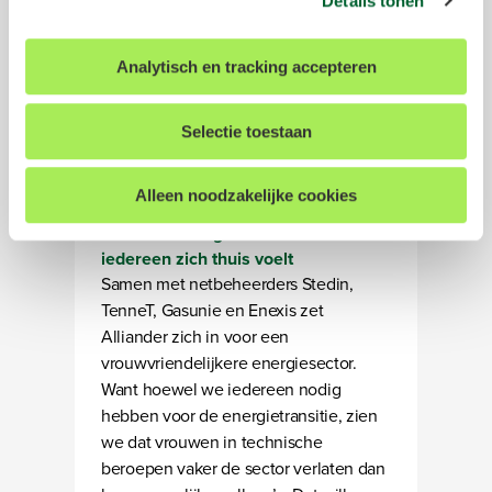
Details tonen
internetgedrag. Meer informatie over de exacte
gegevens, partners en doelen waarvoor wij cookies
Analytisch en tracking accepteren
inzetten kun je vinden in ons
cookiestatement
. Tevens
hebt u de mogelijkheid om uw gegeven toestemming te
allen tijde in te trekken. Dit kunt u doen door onderin op
Selectie toestaan
elke pagina op "Cookievoorkeuren aanpassen" te klikken.
Campagne: Regel dat ze wil
Alleen noodzakelijke cookies
blijven
Voor een energiesector waarin
We werken samen met
17 derden
die uw gegevens
iedereen zich thuis voelt
kunnen ontvangen en verwerken.
Samen met netbeheerders Stedin,
TenneT, Gasunie en Enexis zet
Alliander zich in voor een
vrouwvriendelijkere energiesector.
Want hoewel we iedereen nodig
hebben voor de energietransitie, zien
we dat vrouwen in technische
beroepen vaker de sector verlaten dan