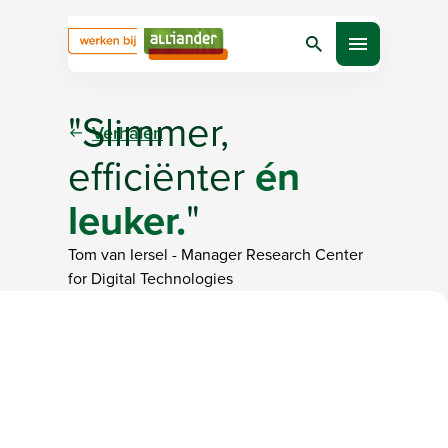
Zoeken
Open menu
"Slimmer,
Verhalen
efficiënter
én
leuker.
"
Tom van Iersel
-
Manager Research Center
for Digital Technologies
Bezig met laden