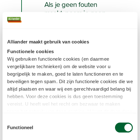
Als je geen fouten
maakt, neem je geen
risico, en ben je dan
wel aan het
innoveren?
Alliander maakt gebruik van cookies
Functionele cookies
Tom
• Manager Research Center for
Wij gebruiken functionele cookies (en daarmee
Digital Technologies
vergelijkbare technieken) om de website voor u
Eén op de twintig
begrijpelijk te maken, goed te laten functioneren en te
beveiligen tegen spam. Dit zijn functionele cookies die we
Een van de grootste uitdagingen bij
altijd plaatsen en waar wij een gerechtvaardigd belang bij
innovatie is het vinden en verder
hebben. Voor deze cookies is dus geen toestemming
vereist. U heeft wel het recht om bezwaar te maken
brengen van dat ene impactvolle idee.
tegen het gebruik van deze cookies. U kunt dit doen door
“Dat is niet zo eenvoudig als het lijkt. We
in het
cookiestatement
onderin achter de cookienaam op
kunnen niet op commando het meest
Toestemmingsselectie
de link "bezwaar maken" te klikken. Meer informatie over
Functioneel
geniale idee bedenken.” benadrukt Tom.
we deze cookies inzetten kunt u vinden in
“Ik ga er altijd van uit dat van de twintig