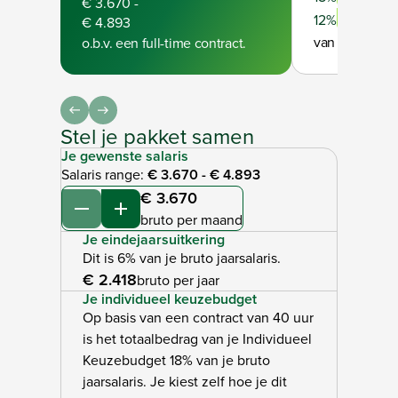
€ 3.670
-
Part-time
12%
€ 4.893
van je bruto ja
o.b.v. een full-time contract.
Stel je pakket samen
Je gewenste salaris
Salaris range:
€ 3.670
-
€ 4.893
€ 3.670
Verminderen
Verhogen
bruto per maand
Je eindejaarsuitkering
Dit is 6% van je bruto jaarsalaris.
€ 2.418
bruto per jaar
Je individueel keuzebudget
Op basis van een contract van 40 uur
is het totaalbedrag van je Individueel
Keuzebudget 18% van je bruto
jaarsalaris. Je kiest zelf hoe je dit