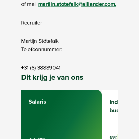
of mail
martijn.stotefalk@alliander.com.
Recruiter
Martijn Stötefalk
Telefoonnummer:
+31 (6) 38889041
Dit krijg je van ons
Salaris
Individuee
budget
Full-time
18%