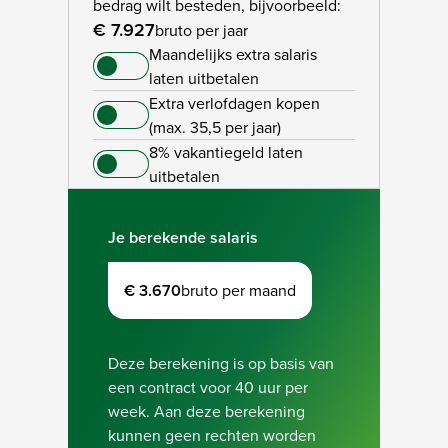
bedrag wilt besteden, bijvoorbeeld:
€ 7.927
bruto per jaar
Maandelijks extra salaris
laten uitbetalen
Extra verlofdagen kopen
(max. 35,5 per jaar)
8% vakantiegeld laten
uitbetalen
Je berekende salaris
€ 3.670
bruto per maand
Deze berekening is op basis van
een contract voor 40 uur per
week. Aan deze berekening
kunnen geen rechten worden