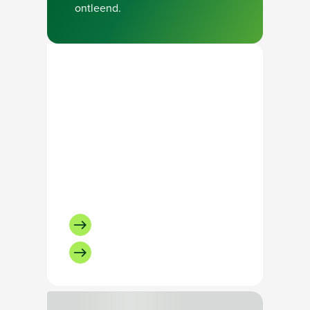
ontleend.
Neem contact op met
onze recruiter
Bel Martijn Stötefalk:
+31641722214
Of stuur een e-mail
Bezig met laden