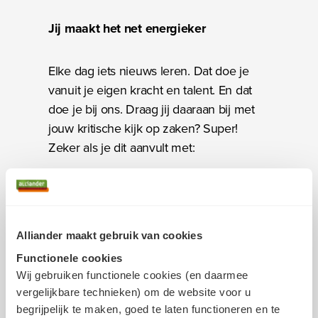
Jij maakt het net energieker
Elke dag iets nieuws leren. Dat doe je
vanuit je eigen kracht en talent. En dat
doe je bij ons. Draag jij daaraan bij met
jouw kritische kijk op zaken? Super!
Zeker als je dit aanvult met:
Een mbo 4-diploma (dit is een harde
eis), bij voorkeur in een technische
richting.
Alliander maakt gebruik van cookies
Je laat zien dat je technisch bent door
Functionele cookies
middel van een diploma of
Wij gebruiken functionele cookies (en daarmee
werkervaring.
vergelijkbare technieken) om de website voor u
Aantoonbare ervaring in
begrijpelijk te maken, goed te laten functioneren en te