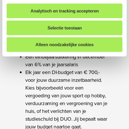
inclusief 8% vakantietoeslag. Je kunt
gegevens, partners en doelen waarvoor wij cookies
dit bedrag uit laten betalen, maar je
Analytisch en tracking accepteren
inzetten kun je vinden in ons
cookiestatement
. Tevens
kunt er bijvoorbeeld ook extra vrije
hebt u de mogelijkheid om uw gegeven toestemming te
dagen voor kopen. Jij kiest wat bij jou
allen tijde in te trekken. Dit kunt u doen door onderin op
Selectie toestaan
past.
elke pagina op "Cookievoorkeuren aanpassen" te klikken.
24,5 vakantiedagen per jaar, ruim aan
Alleen noodzakelijke cookies
te vullen vanuit je IKB.
We werken samen met
17 derden
die uw gegevens
Een eindejaarsuitkering in december
kunnen ontvangen en verwerken.
van 6% van je jaarsalaris
Elk jaar een DI-budget van € 700,-
voor jouw duurzame inzetbaarheid.
Kies bijvoorbeeld voor een
vergoeding van jouw sport op hobby,
verduurzaming en vergroening van je
huis, of het verlichten van je
studieschuld bij DUO. Jij bepaalt waar
jouw budget naartoe gaat.