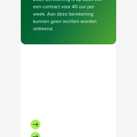
een contract voor 40 uur per
week. Aan deze berekening
kunnen geen rechten worden
ontleend.
Neem contact op met
onze recruiter
Bel Jeroen de Weerd:
+31648201645
Of stuur een e-mail