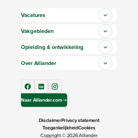
Vacatures
Sluit section-0
Vakgebieden
Sluit section-1
Opleiding & ontwikkeling
Sluit section-2
Over Alliander
Sluit section-3
facebook
linkedIn
instagram
Naar Alliander.com
Disclaimer
Privacy statement
Toegankelijkheid
Cookies
Copyright ©
2026
Alliander