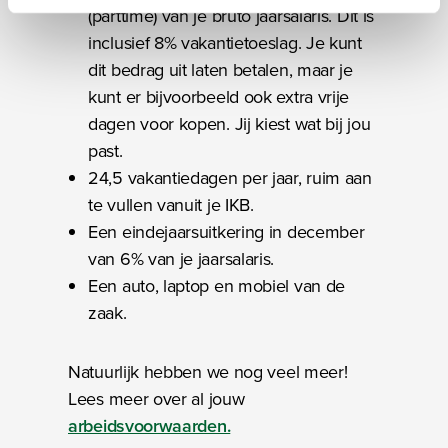
We werken samen met
17 derden
die uw gegevens
(parttime) van je bruto jaarsalaris. Dit is
kunnen ontvangen en verwerken.
inclusief 8% vakantietoeslag. Je kunt
dit bedrag uit laten betalen, maar je
kunt er bijvoorbeeld ook extra vrije
dagen voor kopen. Jij kiest wat bij jou
past.
24,5 vakantiedagen per jaar, ruim aan
te vullen vanuit je IKB.
Een eindejaarsuitkering in december
van 6% van je jaarsalaris.
Een auto, laptop en mobiel van de
zaak.
Natuurlijk hebben we nog veel meer!
Lees meer over al jouw
arbeidsvoorwaarden.