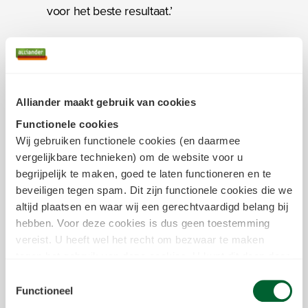
voor het beste resultaat.’
Jij maakt het net energieker
Het oplossen van storingen en deze in
Alliander maakt gebruik van cookies
de toekomst voorkomen. Dat doe je
Functionele cookies
vanuit je eigen kracht en talent. En dat
Wij gebruiken functionele cookies (en daarmee
doe je bij ons. Draag jij daaraan bij met
vergelijkbare technieken) om de website voor u
jouw fijne manier van samenwerken?
begrijpelijk te maken, goed te laten functioneren en te
Super! Zeker als je dit aanvult met:
beveiligen tegen spam. Dit zijn functionele cookies die we
altijd plaatsen en waar wij een gerechtvaardigd belang bij
hebben. Voor deze cookies is dus geen toestemming
minimaal een technisch mbo 3-
vereist. U heeft wel het recht om bezwaar te maken
diploma.
tegen het gebruik van deze cookies. U kunt dit doen door
de aanwijzingen VOP-LS en VOP-MS,
in het
cookiestatement
onderin achter de cookienaam op
Toestemmingsselectie
of de bereidheid deze te halen.
de link "bezwaar maken" te klikken. Meer informatie over
Functioneel
kennis van de aannemerij,
we deze cookies inzetten kunt u vinden in